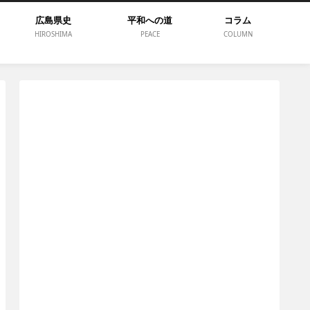
広島県史
平和への道
コラム
HIROSHIMA
PEACE
COLUMN