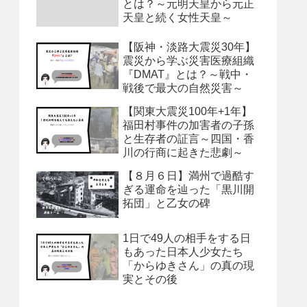
とは？～元明天皇から元正
天皇と続く女性天皇～
【阪神・淡路大震災30年】
震災から学ぶ災害医療組織
『DMAT』とは？～戦中・
戦後で最大の自然災害～
【関東大震災100年+1年】
福田村事件の加害者の子孫
と生存者の証言～四国・香
川の行商に起きた悲劇～
【８月６日】満州で過酷す
ぎる運命を辿った「黒川開
拓団」と乙女の碑
1日で49人の相手をする日
もあった日本人少女たち
「からゆきさん」の真の現
実とその後