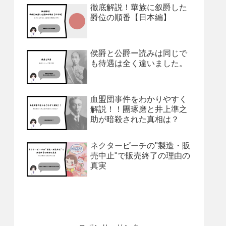
徹底解説！華族に叙爵した
爵位の順番【日本編】
侯爵と公爵ー読みは同じで
も待遇は全く違いました。
血盟団事件をわかりやすく
解説！！團琢磨と井上準之
助が暗殺された真相は？
ネクターピーチの"製造・販
売中止"で販売終了の理由の
真実