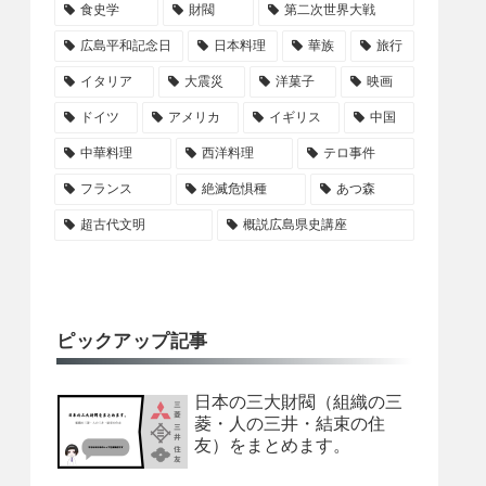
食史学
財閥
第二次世界大戦
広島平和記念日
日本料理
華族
旅行
イタリア
大震災
洋菓子
映画
ドイツ
アメリカ
イギリス
中国
中華料理
西洋料理
テロ事件
フランス
絶滅危惧種
あつ森
超古代文明
概説広島県史講座
ピックアップ記事
日本の三大財閥（組織の三
菱・人の三井・結束の住
友）をまとめます。