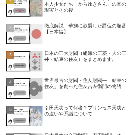
本人少女たち「からゆきさん」の真の
現実とその後
徹底解説！華族に叙爵した爵位の順番
【日本編】
日本の三大財閥（組織の三菱・人の三
井・結束の住友）をまとめます。
世界最古の財閥・住友財閥―「結束の
住友」を創った住友吉左衛門の物語
引田天功って何者？プリンセス天功と
の違いや系譜について