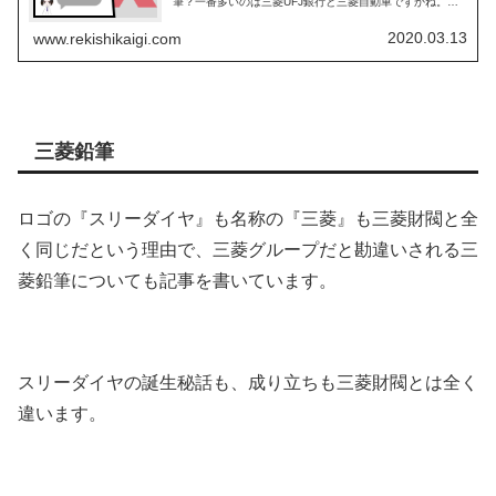
筆？一番多いのは三菱UFJ銀行と三菱自動車ですかね。そ
して、きっと2010年に放送された大河ドラマ『龍馬伝』の
影響で岩崎弥太郎のイメージ...
2020.03.13
www.rekishikaigi.com
三菱鉛筆
ロゴの『スリーダイヤ』も名称の『三菱』も三菱財閥と全
く同じだという理由で、三菱グループだと勘違いされる三
菱鉛筆についても記事を書いています。
スリーダイヤの誕生秘話も、成り立ちも三菱財閥とは全く
違います。