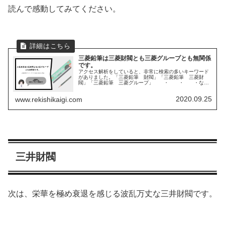
読んで感動してみてください。
三菱鉛筆は三菱財閥とも三菱グループとも無関係
です。
アクセス解析をしていると、非常に検索の多いキーワード
がありました。「三菱鉛筆 財閥」「三菱鉛筆 三菱財
閥」「三菱鉛筆 三菱グループ」 ・ ・ ・なる
ほど。世の中の人は三菱鉛筆は三菱財閥の仲間だと思って
いるのかと気付かされました。実は、...
2020.09.25
www.rekishikaigi.com
三井財閥
次は、栄華を極め衰退を感じる波乱万丈な三井財閥です。