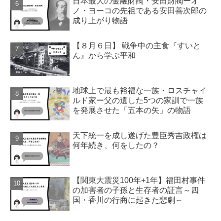
日本最大の金融財閥・安田財閥ーオ
ノ・ヨーコの先祖である安田善次郎の
成り上がり物語
【８月６日】 戦争中の主食『すいと
ん』から学ぶ平和
地球上で最も裕福な一族・ロスチャイ
ルド家ー父の遺した5つの家訓で一族
を発展させた「五本の矢」の物語
天下統一を成し遂げた豊臣秀吉政権は
何年続き、何をしたの？
【関東大震災100年+1年】福田村事件
の加害者の子孫と生存者の証言～四
国・香川の行商に起きた悲劇～