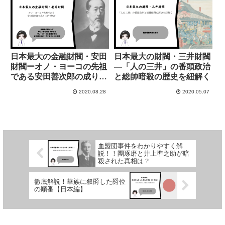
日本最大の金融財閥・安田
日本最大の財閥・三井財閥
財閥ーオノ・ヨーコの先祖
―「人の三井」の番頭政治
である安田善次郎の成り上
と総帥暗殺の歴史を紐解く
がり物語
2020.08.28
2020.05.07
血盟団事件をわかりやすく解
説！！團琢磨と井上準之助が暗
殺された真相は？
徹底解説！華族に叙爵した爵位
の順番【日本編】