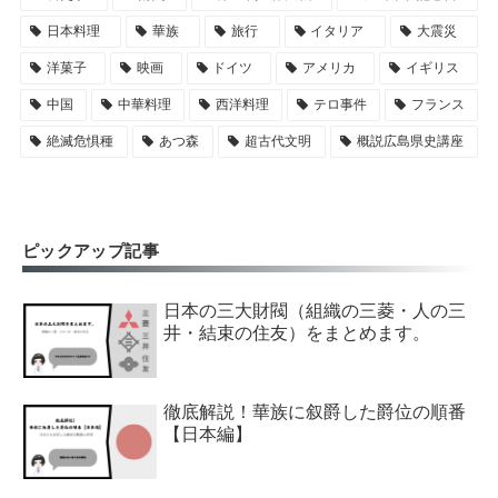
日本料理
華族
旅行
イタリア
大震災
洋菓子
映画
ドイツ
アメリカ
イギリス
中国
中華料理
西洋料理
テロ事件
フランス
絶滅危惧種
あつ森
超古代文明
概説広島県史講座
ピックアップ記事
日本の三大財閥（組織の三菱・人の三
井・結束の住友）をまとめます。
徹底解説！華族に叙爵した爵位の順番
【日本編】