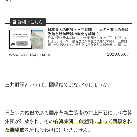
日本最大の財閥・三井財閥―「人の三井」の番頭
政治と総帥暗殺の歴史を紐解く
日本で最も資本を擁していた財閥といえば「三井財閥」で
しょう。そして、最も歴史が華麗で悲惨な財閥も「三井財
閥」だと思います。三井越後屋呉服店に端を発し、様々な
事業を展開していきました。しかし、あの有名な血盟団事
件によって暗殺されたのは総帥であ...
2020.05.07
www.rekishikaigi.com
三井財閥といえば、團琢磨ではないでしょうか。
日蓮宗の僧侶である国家革新主義者の井上日召により右翼
集団が結成され、その
右翼集団・血盟団によって暗殺され
た團琢磨
を忘れるわけにはいきません。