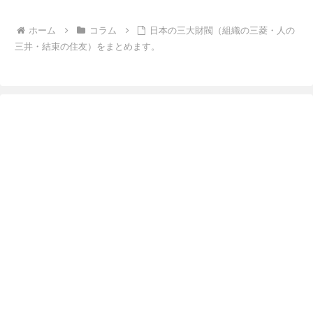
ホーム
コラム
日本の三大財閥（組織の三菱・人の
三井・結束の住友）をまとめます。