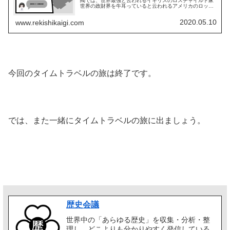
閥では、世界最強と云われるイギリスのロスチャイルド家
世界の政財界を牛耳っていると云われるアメリカのロック
フェラー家世界のスマフォ業界のトップに君臨する韓国の
サムスングループたった3行ですが...
2020.05.10
www.rekishikaigi.com
今回のタイムトラベルの旅は終了です。
では、また一緒にタイムトラベルの旅に出ましょう。
歴史会議
世界中の「あらゆる歴史」を収集・分析・整
理し、どこよりも分かりやすく発信している