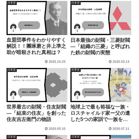
日本史
日本史
血盟団事件をわかりやすく
日本最強の財閥・三菱財閥
解説！！團琢磨と井上準之
―「組織の三菱」と呼ばれ
助が暗殺された真相は？
た鉄の財閥の実態
2020.10.25
2020.03.13
日本史
世界史
世界最古の財閥・住友財閥
地球上で最も裕福な一族・
―「結束の住友」を創った
ロスチャイルド家ー父の遺
住友吉左衛門の物語
した5つの家訓で一族を発
展させた「五本の矢」の物
2020.05.10
2020.07.11
語
日本史
日本史