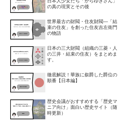
日本人少女たち「からゆきさん」
の真の現実とその後
世界最古の財閥・住友財閥―「結
束の住友」を創った住友吉左衛門
の物語
日本の三大財閥（組織の三菱・人
の三井・結束の住友）をまとめま
す。
徹底解説！華族に叙爵した爵位の
順番【日本編】
歴史会議がおすすめする「歴史マ
ニア向け」面白い歴史サイト（随
時更新）