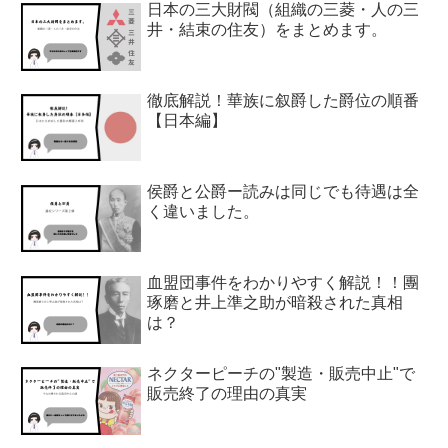
日本の三大財閥（組織の三菱・人の三
井・結束の住友）をまとめます。
徹底解説！華族に叙爵した爵位の順番
【日本編】
侯爵と公爵ー読みは同じでも待遇は全
く違いました。
血盟団事件をわかりやすく解説！！團
琢磨と井上準之助が暗殺された真相
は？
ネクターピーチの"製造・販売中止"で
販売終了の理由の真実