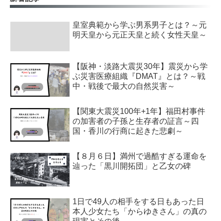
皇室典範から学ぶ男系男子とは？～元
明天皇から元正天皇と続く女性天皇～
【阪神・淡路大震災30年】震災から学
ぶ災害医療組織『DMAT』とは？～戦
中・戦後で最大の自然災害～
【関東大震災100年+1年】福田村事件
の加害者の子孫と生存者の証言～四
国・香川の行商に起きた悲劇～
【８月６日】満州で過酷すぎる運命を
辿った「黒川開拓団」と乙女の碑
1日で49人の相手をする日もあった日
本人少女たち「からゆきさん」の真の