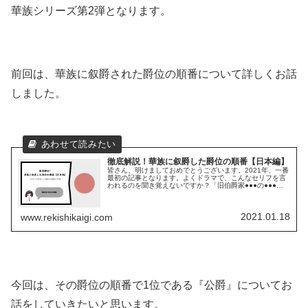
華族シリーズ第2弾となります。
前回は、華族に叙爵された爵位の順番について詳しくお話
しました。
徹底解説！華族に叙爵した爵位の順番【日本編】
皆さん、明けましておめでとうございます。2021年、一番
最初の記事となります。よくドラマで、こんなセリフを言
われるのを聞き覚えないですか？「旧伯爵家●●●の●●●で
す。」そうです。実は日本にも華族制度は存在していまし
た。大多数の人は、漫画や...
2021.01.18
www.rekishikaigi.com
今回は、その爵位の順番で1位である『公爵』についてお
話をしていきたいと思います。