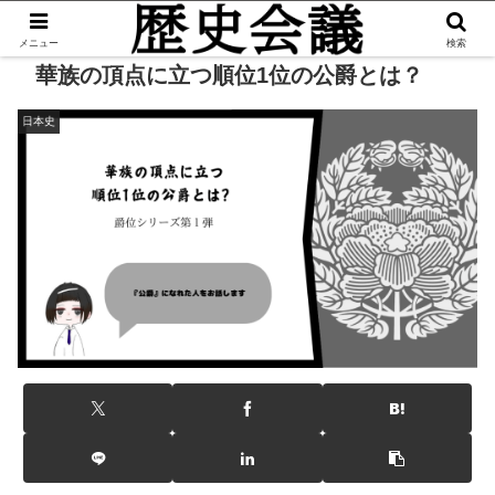
メニュー
検索
華族の頂点に立つ順位1位の公爵とは？
日本史