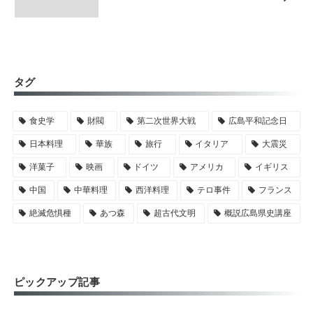
タグ
食史学
財閥
第二次世界大戦
広島平和記念日
日本料理
華族
旅行
イタリア
大震災
洋菓子
映画
ドイツ
アメリカ
イギリス
中国
中華料理
西洋料理
テロ事件
フランス
絶滅危惧種
あつ森
超古代文明
概説広島県史講座
ピックアップ記事