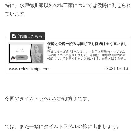
特に、水戸徳川家以外の御三家については侯爵に列せられ
ています。
侯爵と公爵ー読みは同じでも待遇は全く違いまし
た。
華族シリーズ第3弾となります。前回は華族のトップであ
る公爵についてお話しました。今回は、華族序列第2位の
侯爵についてお話をしたいと思います。侯爵とは？五等爵
の2番目の爵位ですが、待遇は他の爵位よりも酷いもので
した。華族には、明治政府から品格...
2021.04.13
www.rekishikaigi.com
今回のタイムトラベルの旅は終了です。
では、また一緒にタイムトラベルの旅に出ましょう。