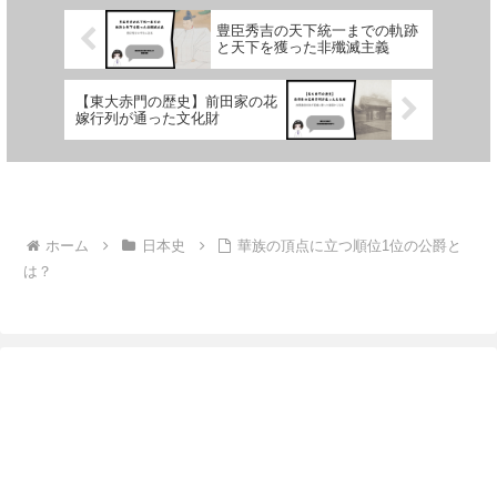
豊臣秀吉の天下統一までの軌跡
と天下を獲った非殲滅主義
【東大赤門の歴史】前田家の花
嫁行列が通った文化財
ホーム
日本史
華族の頂点に立つ順位1位の公爵と
は？