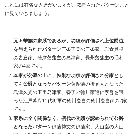
これには有名な人達がいますが、叙爵されたパターンごと
に見ていきましょう。
元々華族の家系であるが、功績が評価され上位爵位
を与えられたパターン
三条実美の三条家、岩倉具視
の岩倉家、薩摩藩藩主の島津家、長州藩藩主の毛利
家の4家です。
本家が公爵の上に、特別な功績が評価され分家とし
ても公爵となったパターン
薩摩藩の後見人となった
島津久光の玉里島津家、養子の徳川家達に家督を譲
った江戸幕府15代将軍の徳川慶喜の徳川慶喜家の2家
です。
家系に全く関係なく、初代の功績が認められて公爵
となったパターン
伊藤博文の伊藤家、大山巌の大山