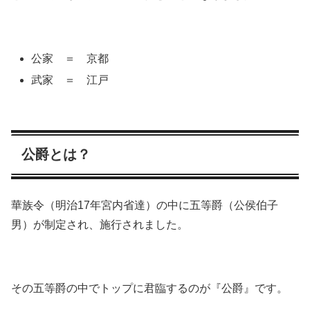
公家 ＝ 京都
武家 ＝ 江戸
公爵とは？
華族令（明治17年宮内省達）の中に五等爵（公侯伯子
男）が制定され、施行されました。
その五等爵の中でトップに君臨するのが『公爵』です。