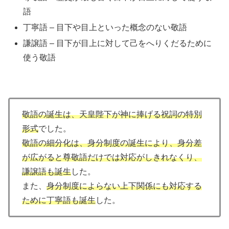
語
丁寧語 – 目下や目上といった概念のない敬語
謙譲語 – 目下が目上に対して己をへりくだるために
使う敬語
敬語の誕生は、天皇陛下が神に捧げる祝詞の特別
形式
でした。
敬語の細分化は、身分制度の誕生により、身分差
が広がると尊敬語だけでは対応がしきれなくり、
謙譲語も誕生
した。
また、
身分制度によらない上下関係にも対応する
ために丁寧語も誕生
した。