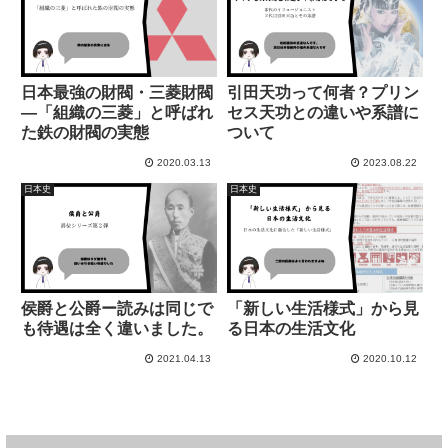
日本最強の財閥・三菱財閥
引田天功って何者？プリン
―「組織の三菱」と呼ばれ
セス天功との違いや系譜に
た鉄の財閥の実態
ついて
2020.03.13
2023.08.22
日本史
日本史
侯爵と公爵ー読みは同じで
「新しい生活様式」から見
も待遇は全く違いました。
る日本の生活文化
2021.04.13
2020.10.12