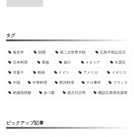
タグ
食史学
財閥
第二次世界大戦
広島平和記念日
日本料理
華族
旅行
イタリア
大震災
洋菓子
映画
ドイツ
アメリカ
イギリス
中国
中華料理
西洋料理
テロ事件
フランス
絶滅危惧種
あつ森
超古代文明
概説広島県史講座
ピックアップ記事