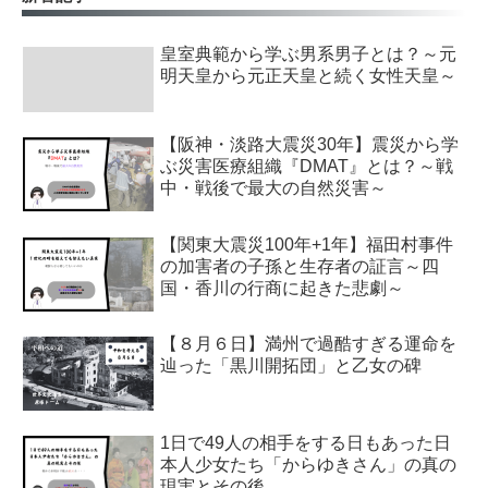
皇室典範から学ぶ男系男子とは？～元
明天皇から元正天皇と続く女性天皇～
【阪神・淡路大震災30年】震災から学
ぶ災害医療組織『DMAT』とは？～戦
中・戦後で最大の自然災害～
【関東大震災100年+1年】福田村事件
の加害者の子孫と生存者の証言～四
国・香川の行商に起きた悲劇～
【８月６日】満州で過酷すぎる運命を
辿った「黒川開拓団」と乙女の碑
1日で49人の相手をする日もあった日
本人少女たち「からゆきさん」の真の
現実とその後