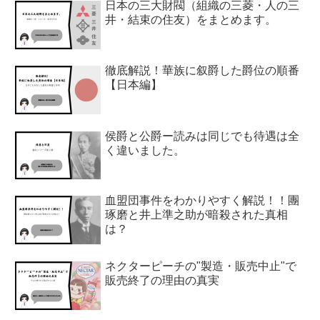
日本の三大財閥（組織の三菱・人の三
井・結束の住友）をまとめます。
徹底解説！華族に叙爵した爵位の順番
【日本編】
侯爵と公爵ー読みは同じでも待遇は全
く違いました。
血盟団事件をわかりやすく解説！！團
琢磨と井上準之助が暗殺された真相
は？
ネクターピーチの"製造・販売中止"で
販売終了の理由の真実