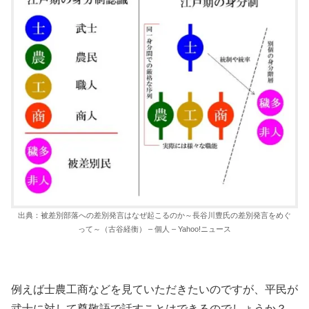
出典：被差別部落への差別発言はなぜ起こるのか～長谷川豊氏の差別発言をめぐ
って～（古谷経衡） – 個人 – Yahoo!ニュース
例えば士農工商などを見ていただきたいのですが、平民が
武士に対して尊敬語で話すことはできるのでしょうか？