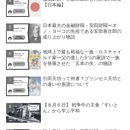
【日本編】
日本最大の金融財閥・安田財閥ーオ
ノ・ヨーコの先祖である安田善次郎の
成り上がり物語
地球上で最も裕福な一族・ロスチャイ
ルド家ー父の遺した5つの家訓で一族
を発展させた「五本の矢」の物語
引田天功って何者？プリンセス天功と
の違いや系譜について
【８月６日】 戦争中の主食『すいと
ん』から学ぶ平和