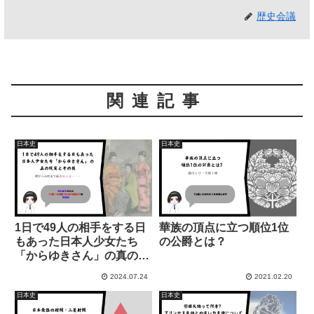
歴史会議
関連記事
日本史
日本史
1日で49人の相手をする日
華族の頂点に立つ順位1位
もあった日本人少女たち
の公爵とは？
「からゆきさん」の真の現
実とその後
2024.07.24
2021.02.20
日本史
日本史