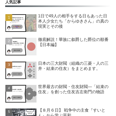
人気記事
1日で49人の相手をする日もあった日
本人少女たち「からゆきさん」の真の
現実とその後
徹底解説！華族に叙爵した爵位の順番
【日本編】
日本の三大財閥（組織の三菱・人の三
井・結束の住友）をまとめます。
世界最古の財閥・住友財閥―「結束の
住友」を創った住友吉左衛門の物語
【８月６日】 戦争中の主食『すいと
ん』から学ぶ平和