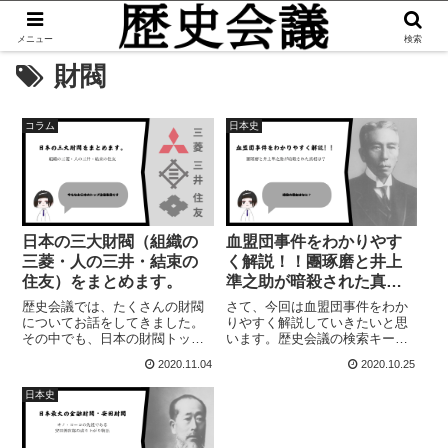
メニュー
検索
財閥
コラム
日本史
日本の三大財閥（組織の
血盟団事件をわかりやす
三菱・人の三井・結束の
く解説！！團琢磨と井上
住友）をまとめます。
準之助が暗殺された真相
は？
歴史会議では、たくさんの財閥
さて、今回は血盟団事件をわか
についてお話をしてきました。
りやすく解説していきたいと思
その中でも、日本の財閥トップ
います。歴史会議の検索キーワ
３に君臨する三菱財閥・三井財
ードでもトップレベルに多いワ
2020.11.04
2020.10.25
閥・住友財閥の差異などについ
ードです。なぜ、井上準之助が
てのまとめをしていきたいと思
殺される必要があったのか。な
日本史
います。今回の記事では、三大
ぜ、團琢磨は殺される必要があ
財閥についてまとめていきたい
ったのか。なぜ、そもそも血盟
と思います。三菱...
団事件は起きたの...