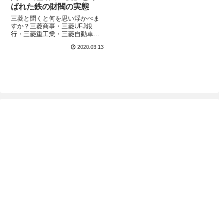
ばれた鉄の財閥の実態
三菱と聞くと何を思い浮かべま
すか？三菱商事・三菱UFJ銀
行・三菱重工業・三菱自動車・
三菱電機・・・三菱鉛筆？一番
2020.03.13
多いのは三菱UFJ銀行と三菱自
動車ですかね。そして、きっと
2010年に放送された大河ドラマ
『龍馬伝』の影響で岩崎弥太郎
のイメージ...