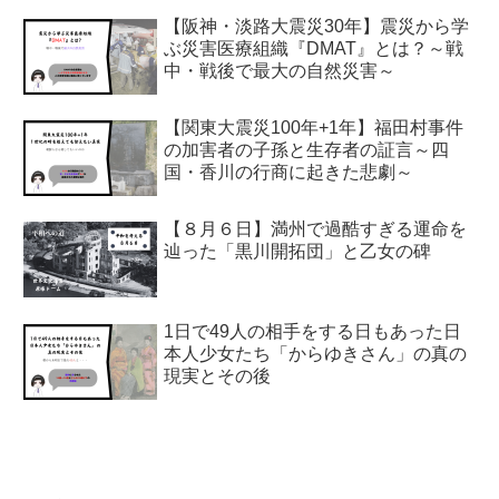
【阪神・淡路大震災30年】震災から学
ぶ災害医療組織『DMAT』とは？～戦
中・戦後で最大の自然災害～
【関東大震災100年+1年】福田村事件
の加害者の子孫と生存者の証言～四
国・香川の行商に起きた悲劇～
【８月６日】満州で過酷すぎる運命を
辿った「黒川開拓団」と乙女の碑
1日で49人の相手をする日もあった日
本人少女たち「からゆきさん」の真の
現実とその後