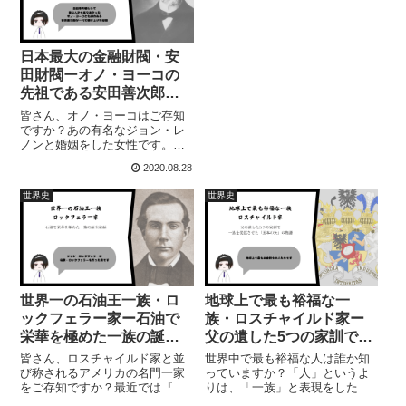
日本最大の金融財閥・安
田財閥ーオノ・ヨーコの
先祖である安田善次郎の
成り上がり物語
皆さん、オノ・ヨーコはご存知
ですか？あの有名なジョン・レ
ノンと婚姻をした女性です。実
は、彼女は安田財閥と縁がある
2020.08.28
方なのです。というのも、実
は、彼女は、安田財閥創始者の
世界史
世界史
安田善治郎の曾孫です。驚きで
すよね・・・レノン家は、日本
有数の大財閥の曾孫...
世界一の石油王一族・ロ
地球上で最も裕福な一
ックフェラー家ー石油で
族・ロスチャイルド家ー
栄華を極めた一族の誕生
父の遺した5つの家訓で一
秘話
族を発展させた「五本の
皆さん、ロスチャイルド家と並
世界中で最も裕福な人は誰か知
矢」の物語
び称されるアメリカの名門一家
っていますか？「人」というよ
をご存知ですか？最近では『や
りは、「一族」と表現をした方
りすぎコージ』の都市伝説でも
が正確かもしれません。実は、