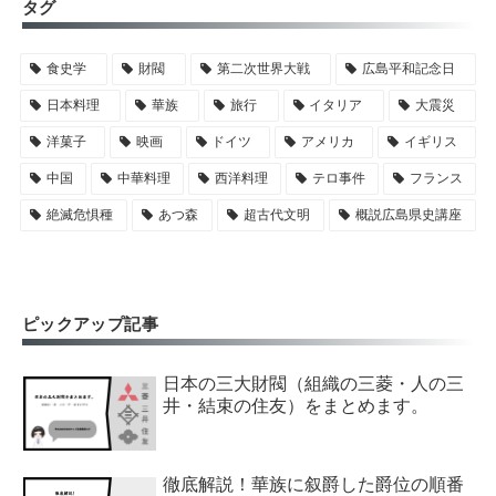
タグ
食史学
財閥
第二次世界大戦
広島平和記念日
日本料理
華族
旅行
イタリア
大震災
洋菓子
映画
ドイツ
アメリカ
イギリス
中国
中華料理
西洋料理
テロ事件
フランス
絶滅危惧種
あつ森
超古代文明
概説広島県史講座
ピックアップ記事
日本の三大財閥（組織の三菱・人の三
井・結束の住友）をまとめます。
徹底解説！華族に叙爵した爵位の順番