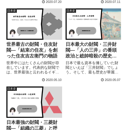
2020.07.20
2020.07.11
紹介されるようになって、かな
世のお金の半分は、たった64人
り有名になった一族です。数々
の資産家によって持たれている
日本史
日本史
の噂話から広がる都市伝説に
と言われています。その100人に
は、何重にも尾ひれはひれが付
も満たない資産家のトップに君
き、その一族をさら...
臨する一族...
世界最古の財閥・住友財
日本最大の財閥・三井財
閥―「結束の住友」を創
閥―「人の三井」の番頭
った住友吉左衛門の物語
政治と総帥暗殺の歴史を
紐解く
世界中にはたくさんの財閥が存
日本で最も資本を擁していた財
在しています。代表的な財閥で
閥といえば「三井財閥」でしょ
は、世界最強と云われるイギリ
う。そして、最も歴史が華麗で
スのロスチャイルド家世界の政
悲惨な財閥も「三井財閥」だと
2020.05.10
2020.05.07
財界を牛耳っていると云われる
思います。三井越後屋呉服店に
アメリカのロックフェラー家世
端を発し、様々な事業を展開し
日本史
界のスマフォ業界のトップに君
ていきました。しかし、あの有
臨する韓国のサムスングループ
名な血盟団事件によって暗殺さ
たった3行ですが...
れたのは総帥であ...
日本最強の財閥・三菱財
閥―「組織の三菱」と呼